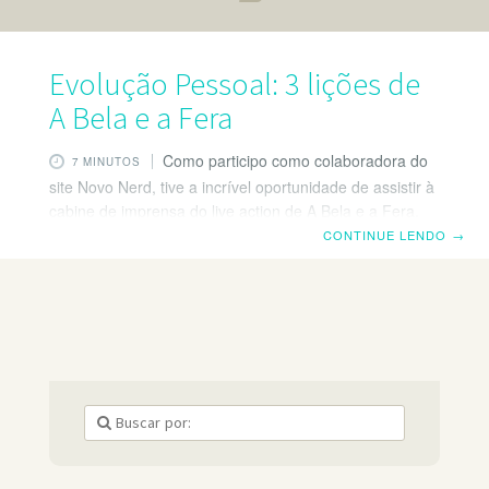
Evolução Pessoal: 3 lições de
A Bela e a Fera
Como participo como colaboradora do
7 MINUTOS
site Novo Nerd, tive a incrível oportunidade de assistir à
cabine de imprensa do live action de A Bela e a Fera.
Mal sabia eu que o filme traria tantos exemplos de
CONTINUE LENDO
→
lições de evolução pessoal! Aproveitei para dividir com
vocês minhas impressões e reflexões sobre essas
lições. Evolução Pessoal: aplicando lições de A Bela e a
Fera Confesso que mal lembrava da história (não
assisto ao filme há 15 anos), então, foi como assistir
pela primeira