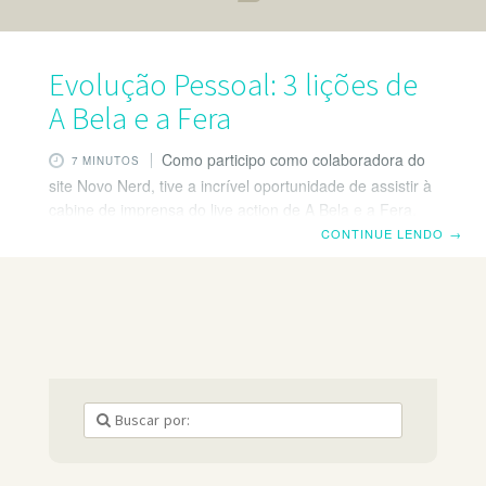
Evolução Pessoal: 3 lições de
A Bela e a Fera
Como participo como colaboradora do
7 MINUTOS
site Novo Nerd, tive a incrível oportunidade de assistir à
cabine de imprensa do live action de A Bela e a Fera.
Mal sabia eu que o filme traria tantos exemplos de
CONTINUE LENDO
→
lições de evolução pessoal! Aproveitei para dividir com
vocês minhas impressões e reflexões sobre essas
lições. Evolução Pessoal: aplicando lições de A Bela e a
Fera Confesso que mal lembrava da história (não
assisto ao filme há 15 anos), então, foi como assistir
pela primeira