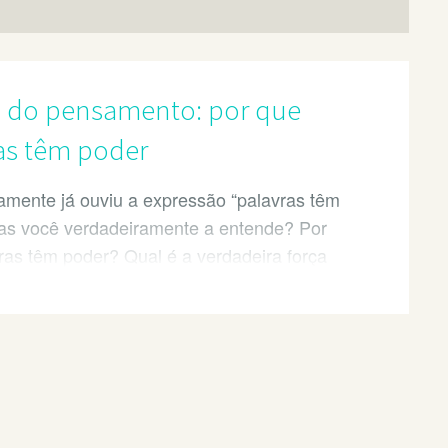
a do pensamento: por que
as têm poder
amente já ouviu a expressão “palavras têm
as você verdadeiramente a entende? Por
ras têm poder? Qual é a verdadeira força
mento? Falo um pouco de minha
ia pessoal nesse assunto.