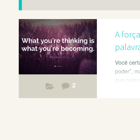
A forç
palavr
Você cert
poder”, m
que palav
2
do pensa
experiênc