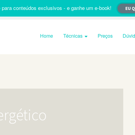
 para conteúdos exclusivos - e ganhe um e-book!
EU 
Pular para o conteúdo
Home
Técnicas
Preços
Dúvi
rgético