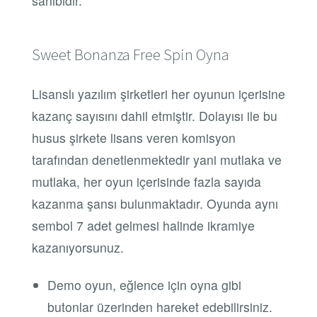
sahibidir.
Sweet Bonanza Free Spin Oyna
Lisanslı yazılım şirketleri her oyunun içerisine
kazanç sayısını dahil etmiştir. Dolayısı ile bu
husus şirkete lisans veren komisyon
tarafından denetlenmektedir yani mutlaka ve
mutlaka, her oyun içerisinde fazla sayıda
kazanma şansı bulunmaktadır. Oyunda aynı
sembol 7 adet gelmesi halinde ikramiye
kazanıyorsunuz.
Demo oyun, eğlence için oyna gibi
butonlar üzerinden hareket edebilirsiniz.