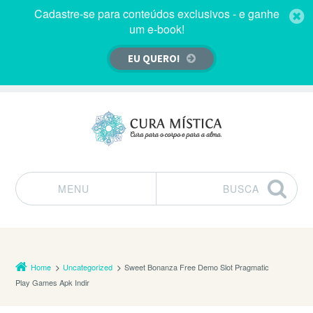
Cadastre-se para conteúdos exclusivos - e ganhe
um e-book!
EU QUERO!
MENU
BUSCA
Pular para o conteúdo
Home
Uncategorized
Sweet Bonanza Free Demo Slot Pragmatic
Play Games Apk Indir