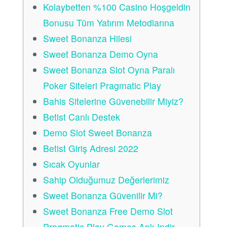
Kolaybetten %100 Casino Hoşgeldin
Bonusu Tüm Yatırım Metodlarına
Sweet Bonanza Hilesi
Sweet Bonanza Demo Oyna
Sweet Bonanza Slot Oyna Paralı
Poker Siteleri Pragmatic Play
Bahis Sitelerine Güvenebilir Miyiz?
Betist Canlı Destek
Demo Slot Sweet Bonanza
Betist Giriş Adresi 2022
Sıcak Oyunlar
Sahip Olduğumuz Değerlerimiz
Sweet Bonanza Güvenilir Mi?
Sweet Bonanza Free Demo Slot
Pragmatic Play Games Apk Indir –