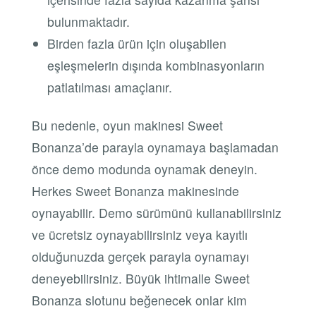
bulunmaktadır.
Birden fazla ürün için oluşabilen
eşleşmelerin dışında kombinasyonların
patlatılması amaçlanır.
Bu nedenle, oyun makinesi Sweet
Bonanza’de parayla oynamaya başlamadan
önce demo modunda oynamak deneyin.
Herkes Sweet Bonanza makinesinde
oynayabilir. Demo sürümünü kullanabilirsiniz
ve ücretsiz oynayabilirsiniz veya kayıtlı
olduğunuzda gerçek parayla oynamayı
deneyebilirsiniz. Büyük ihtimalle Sweet
Bonanza slotunu beğenecek onlar kim