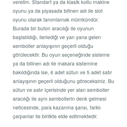
verelim. Standart ya da klasik kollu makine
oyunu ya da piyasada bilinen adı ile slot
oyunu olarak tanımlamak mümkündür.
Burada bir buton aracılığı ile oyunun
başlatıldığı, ilerlediği ve yan yana gelen
semboller anlayışının geçerli olduğu
görülecektir. Bu oyun seçeneğinde sisteme
ya da bilinen adı ile makara sistemine
bakıldığında ise, 6 adet sütun ve 5 adet satır
anlayışının geçerli olduğunu göreceksiniz. Bu
sütun ve satır içerisinde yer alan semboller
aracılığı ile aynı sembollerin denk gelmesi
neticesinde, para kazanma şansı, farklı
çarpanlar ile birlikte elde edilmektedir.