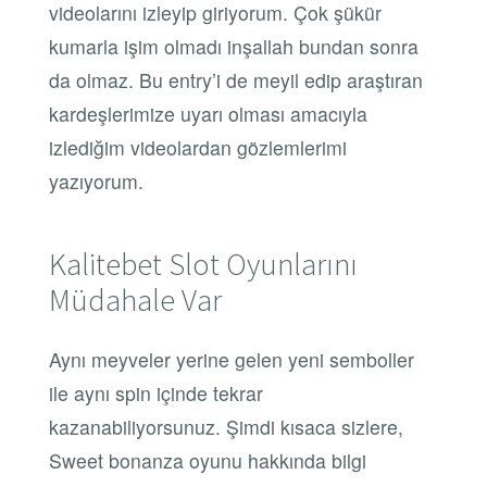
videolarını izleyip giriyorum. Çok şükür
kumarla işim olmadı inşallah bundan sonra
da olmaz. Bu entry’i de meyil edip araştıran
kardeşlerimize uyarı olması amacıyla
izlediğim videolardan gözlemlerimi
yazıyorum.
Kalitebet Slot Oyunlarını
Müdahale Var
Aynı meyveler yerine gelen yeni semboller
ile aynı spin içinde tekrar
kazanabiliyorsunuz. Şimdi kısaca sizlere,
Sweet bonanza oyunu hakkında bilgi