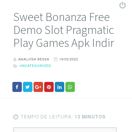
Sweet Bonanza Free
Demo Slot Pragmatic
Play Games Apk Indir
ANALUÍSA BESSA
19/02/2022
UNCATEGORIZED
TEMPO DE LEITURA:
13 MINUTOS