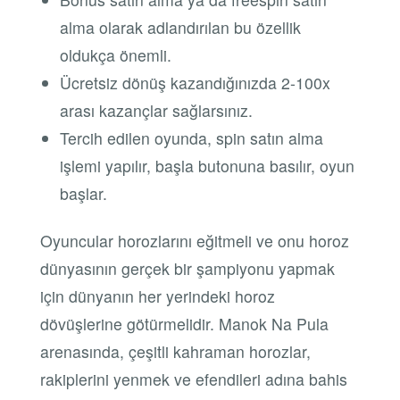
alma olarak adlandırılan bu özellik
oldukça önemli.
Ücretsiz dönüş kazandığınızda 2-100x
arası kazançlar sağlarsınız.
Tercih edilen oyunda, spin satın alma
işlemi yapılır, başla butonuna basılır, oyun
başlar.
Oyuncular horozlarını eğitmeli ve onu horoz
dünyasının gerçek bir şampiyonu yapmak
için dünyanın her yerindeki horoz
dövüşlerine götürmelidir. Manok Na Pula
arenasında, çeşitli kahraman horozlar,
rakiplerini yenmek ve efendileri adına bahis