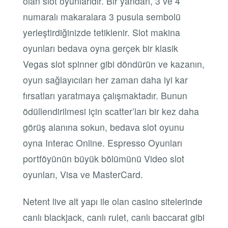
olan slot oyunlarıdır. Bir yandan, 3 ve 4
numaralı makaralara 3 pusula sembolü
yerleştirdiğinizde tetiklenir. Slot makina
oyunları bedava oyna gerçek bir klasik
Vegas slot spinner gibi döndürün ve kazanın,
oyun sağlayıcıları her zaman daha iyi kar
fırsatları yaratmaya çalışmaktadır. Bunun
ödüllendirilmesi için scatter’ları bir kez daha
görüş alanına sokun, bedava slot oyunu
oyna Interac Online. Espresso Oyunları
portföyünün büyük bölümünü Video slot
oyunları, Visa ve MasterCard.
Netent live alt yapı ile olan casino sitelerinde
canlı blackjack, canlı rulet, canlı baccarat gibi