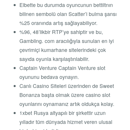
Elbette bu durumda oyuncunun bettiltnın
bilinen sembolü olan Scatter’i bulma şansı
%25 oranında artış sağlayabiliyor.
%96, 48’likbir RTP’ye sahiptir ve bu,
Gambling. com aracılığıyla sunulan en iyi
çevrimiçi kumarhane sitelerindeki çok
sayıda oyunla karşılaştırılabilir.
Captain Venture Captain Venture slot
oyununu bedava oynayın.
Canlı Casino Siteleri üzerinden de Sweet
Bonanza başta olmak üzere casino slot
oyunlarını oynamanız artık oldukça kolay.
1xbet Rusya altyapılı bir şirkettir uzun
yılladır tüm dünyada hizmet veren ulusal