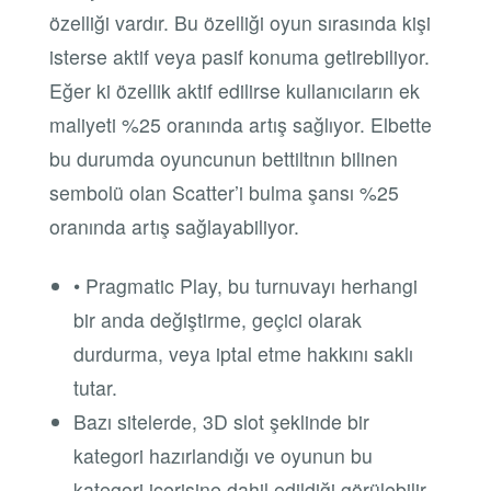
özelliği vardır. Bu özelliği oyun sırasında kişi
isterse aktif veya pasif konuma getirebiliyor.
Eğer ki özellik aktif edilirse kullanıcıların ek
maliyeti %25 oranında artış sağlıyor. Elbette
bu durumda oyuncunun bettiltnın bilinen
sembolü olan Scatter’i bulma şansı %25
oranında artış sağlayabiliyor.
• Pragmatic Play, bu turnuvayı herhangi
bir anda değiştirme, geçici olarak
durdurma, veya iptal etme hakkını saklı
tutar.
Bazı sitelerde, 3D slot şeklinde bir
kategori hazırlandığı ve oyunun bu
kategori içerisine dahil edildiği görülebilir.