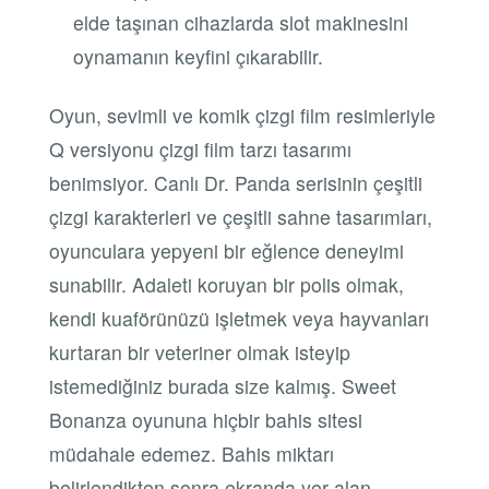
elde taşınan cihazlarda slot makinesini
oynamanın keyfini çıkarabilir.
Oyun, sevimli ve komik çizgi film resimleriyle
Q versiyonu çizgi film tarzı tasarımı
benimsiyor. Canlı Dr. Panda serisinin çeşitli
çizgi karakterleri ve çeşitli sahne tasarımları,
oyunculara yepyeni bir eğlence deneyimi
sunabilir. Adaleti koruyan bir polis olmak,
kendi kuaförünüzü işletmek veya hayvanları
kurtaran bir veteriner olmak isteyip
istemediğiniz burada size kalmış. Sweet
Bonanza oyununa hiçbir bahis sitesi
müdahale edemez. Bahis miktarı
belirlendikten sonra ekranda yer alan