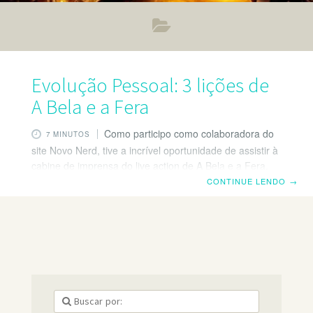
Evolução Pessoal: 3 lições de
A Bela e a Fera
Como participo como colaboradora do
7 MINUTOS
site Novo Nerd, tive a incrível oportunidade de assistir à
cabine de imprensa do live action de A Bela e a Fera.
Mal sabia eu que o filme traria tantos exemplos de
CONTINUE LENDO
→
lições de evolução pessoal! Aproveitei para dividir com
vocês minhas impressões e reflexões sobre essas
lições. Evolução Pessoal: aplicando lições de A Bela e a
Fera Confesso que mal lembrava da história (não
assisto ao filme há 15 anos), então, foi como assistir
pela primeira