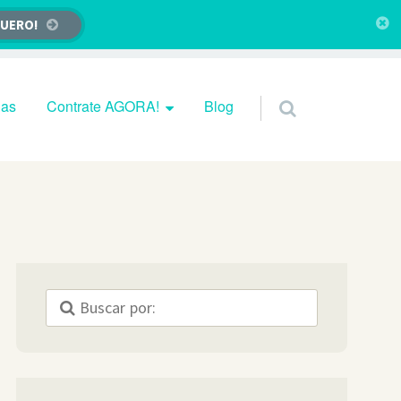
QUERO!
das
Contrate AGORA!
Blog