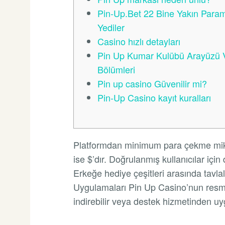
Pin-Up.Bet 22 Bine Yakın Param
Yediler
Casino hızlı detayları
Pin Up Kumar Kulübü Arayüzü 
Bölümleri
Pin up casino Güvenilir mi?
Pin-Up Casino kayıt kuralları
Platformdan minimum para çekme mik
ise $’dır. Doğrulanmış kullanıcılar içi
Erkeğe hediye çeşitleri arasında tavla
Uygulamaları Pin Up Casino’nun resmi
indirebilir veya destek hizmetinden uygu