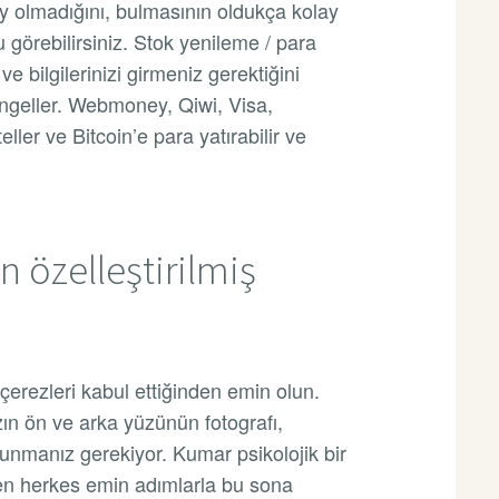
y olmadığını, bulmasının oldukça kolay
görebilirsiniz. Stok yenileme / para
ve bilgilerinizi girmeniz gerektiğini
engeller. Webmoney, Qiwi, Visa,
ler ve Bitcoin’e para yatırabilir ve
n özelleştirilmiş
n çerezleri kabul ettiğinden emin olun.
zın ön ve arka yüzünün fotografı,
e sunmanız gerekiyor. Kumar psikolojik bir
den herkes emin adımlarla bu sona