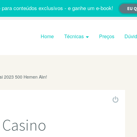
 para conteúdos exclusivos - e ganhe um e-book!
EU 
Pular para o conteúdo
Home
Técnicas
Preços
Dúvi
si 2023 500 Hemen Alın!
 Casino