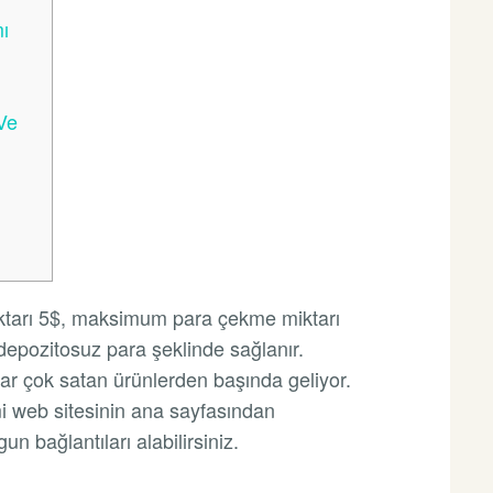
ı
Ve
tarı 5$, maksimum para çekme miktarı
n depozitosuz para şeklinde sağlanır.
lar çok satan ürünlerden başında geliyor.
 web sitesinin ana sayfasından
n bağlantıları alabilirsiniz.