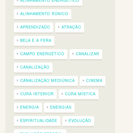
ALINHAMENTO ENERGÉTICO
ALINHAMENTO RÚNICO
APRENDIZADO
ATRAÇÃO
BELA E A FERA
CAMPO ENERGÉTICO
CANALIZAR
CANALIZAÇÃO
CANALIZAÇÃO MEDIÚNICA
CINEMA
CURA INTERIOR
CURA MÍSTICA
ENERGIA
ENERGIAS
ESPIRITUALIDADE
EVOLUÇÃO