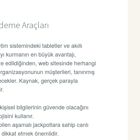
deme Araçları
im sistemindeki tabletler ve akıllı
ayı kurmanın en büyük avantajı,
ze edildiğinden, web sitesinde herhangi
organizasyonunun müşterileri, tanınmış
ilecekler. Kaynak, gerçek parayla
r.
işisel bilgilerinin güvende olacağını
isini kullanır.
bilen aşamalı jackpotlara sahip canlı
 dikkat etmek önemlidir.