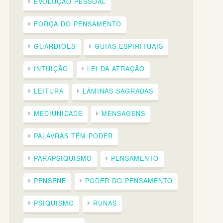
EVOLUÇÃO PESSOAL
FORÇA DO PENSAMENTO
GUARDIÕES
GUIAS ESPIRITUAIS
INTUIÇÃO
LEI DA ATRAÇÃO
LEITURA
LÂMINAS SAGRADAS
MEDIUNIDADE
MENSAGENS
PALAVRAS TÊM PODER
PARAPSIQUISMO
PENSAMENTO
PENSENE
PODER DO PENSAMENTO
PSIQUISMO
RUNAS