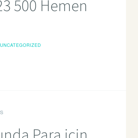
023 500 Hemen
UNCATEGORIZED
OS
ında Para için