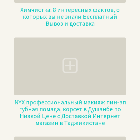
Химчистка: 8 интересных фактов, о
которых вы не знали Бесплатный
Вывоз и доставка
NYX профессиональный макияж пин-ап
губная помада, корсет в Душанбе по
Низкой Цене с Доставкой Интернет
магазин в Таджикистане