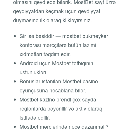
olmasını qeyd edə bilərik. MostBet sayt üzrə
qeydiyyatdan keçmək üçün qeydiyyat
düyməsinə ilk olaraq klikləyirsiniz.
Sir isə bəsiddir — mostbet bukmeyker
kontorası mərcçilərə bütün lazımi
xidmətləri təqdim edir.
Android üçün Mostbet tətbiqinin
üstünlükləri
Bonuslar istənilən Mostbet casino
oyunçusuna hesablana bilər.
Mostbet kazino brendi çox sayda
regionlarda bəyənilir və aktiv olaraq
istifadə edilir.
Mostbet mərclərində necə qazanmalı?