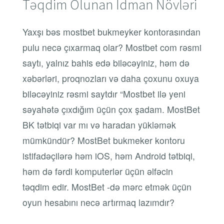
Təqdim Olunan Idman Növləri
Yaxşı bəs mostbet bukmeyker kontorasından
pulu necə çıxarmaq olar? Mostbet com rəsmi
saytı, yalnız bahis edə biləcəyiniz, həm də
xəbərləri, proqnozları və daha çoxunu oxuya
biləcəyiniz rəsmi saytdır “Mostbet ilə yeni
səyahətə çıxdığım üçün çox şadam. MostBet
BK tətbiqi var mı və haradan yükləmək
mümkündür? MostBet bukmeker kontoru
istifadəçilərə həm iOS, həm Android tətbiqi,
həm də fərdi komputerlər üçün əlfəcin
təqdim edir. MostBet -də mərc etmək üçün
oyun hesabını necə artırmaq lazımdır?