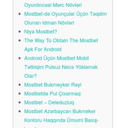
Oyunöncəsi Mərc Növləri
Mostbet-də Oyunçular Üçün Təqdim
Olunan Idman Növləri
Niyə Mostbet?
The Way To Obtain The Mostbet
Apk For Android
Android Üçün Mostbet Mobil
Tətbiqini Pulsuz Necə Yükləmək
Olar?
Mostbet Bukmeyker Rəyi
Mostbetdə Pul Çixarmaq
Mostbet – Deleduzluq
Mostbet Azərbaycan Bukmeker
Kontoru Haqqında Ümumi Baxış-