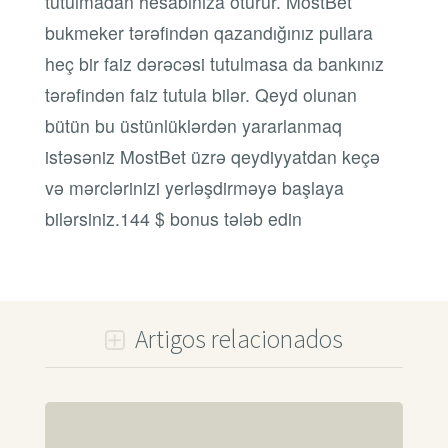
tutulmadan hesabınıza oturur. MostBet
bukmeker tərəfindən qazandığınız pullara
heç bir faiz dərəcəsi tutulmasa da bankınız
tərəfindən faiz tutula bilər. Qeyd olunan
bütün bu üstünlüklərdən yararlanmaq
istəsəniz MostBet üzrə qeydiyyatdan keçə
və mərclərinizi yerləşdirməyə başlaya
bilərsiniz.144 $ bonus tələb edin
Artigos relacionados