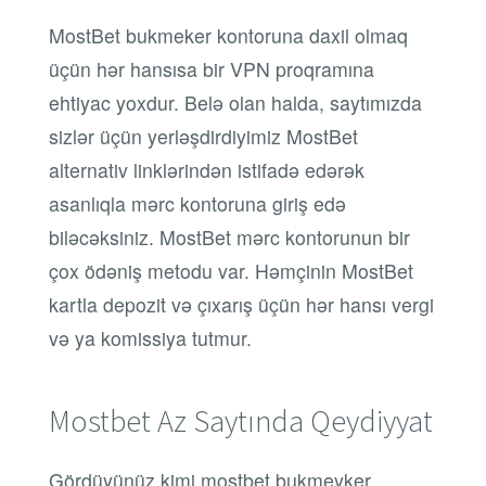
MostBet bukmeker kontoruna daxil olmaq
üçün hər hansısa bir VPN proqramına
ehtiyac yoxdur. Belə olan halda, saytımızda
sizlər üçün yerləşdirdiyimiz MostBet
alternativ linklərindən istifadə edərək
asanlıqla mərc kontoruna giriş edə
biləcəksiniz. MostBet mərc kontorunun bir
çox ödəniş metodu var. Həmçinin MostBet
kartla depozit və çıxarış üçün hər hansı vergi
və ya komissiya tutmur.
Mostbet Az Saytında Qeydiyyat
Gördüyünüz kimi mostbet bukmeyker