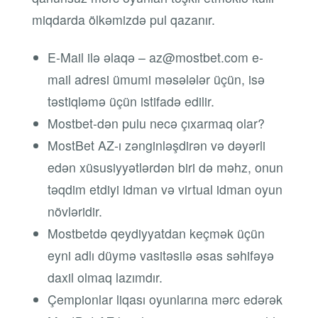
miqdarda ölkəmizdə pul qazanır.
E-Mail ilə əlaqə – az@mostbet.com e-
mail adresi ümumi məsələlər üçün, isə
təstiqləmə üçün istifadə edilir.
Mostbet-dən pulu necə çıxarmaq olar?
MostBet AZ-ı zənginləşdirən və dəyərli
edən xüsusiyyətlərdən biri də məhz, onun
təqdim etdiyi idman və virtual idman oyun
növləridir.
Mostbetdə qeydiyyatdan keçmək üçün
eyni adlı düymə vasitəsilə əsas səhifəyə
daxil olmaq lazımdır.
Çempionlar liqası oyunlarına mərc edərək