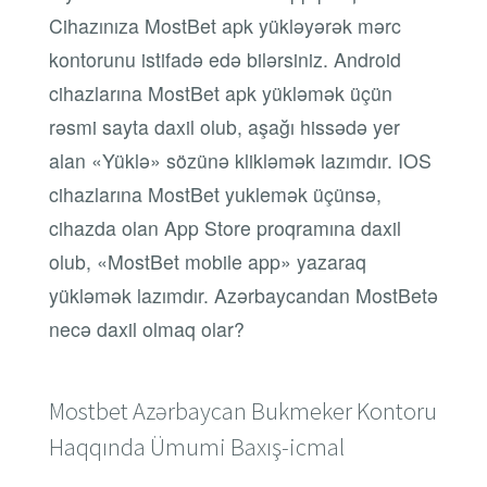
Cihazınıza MostBet apk yükləyərək mərc
kontorunu istifadə edə bilərsiniz. Android
cihazlarına MostBet apk yükləmək üçün
rəsmi sayta daxil olub, aşağı hissədə yer
alan «Yüklə» sözünə klikləmək lazımdır. IOS
cihazlarına MostBet yuklemək üçünsə,
cihazda olan App Store proqramına daxil
olub, «MostBet mobile app» yazaraq
yükləmək lazımdır. Azərbaycandan MostBetə
necə daxil olmaq olar?
Mostbet Azərbaycan Bukmeker Kontoru
Haqqında Ümumi Baxış-icmal