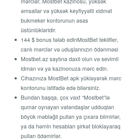
mərclər, Mostbet kazinosu, yüksək
əmsallar və yüksək keyfiyyətli xidmət
bukmeker kontorunun əsas
üstünlükləridir.
144 $ bonus tələb edinMostBet teklifler,
canlı mərclər və uduşlarınızın ödənməsi
Mostbet.az saytına daxil olun və sevimli
idman və ya kazinonuza mərc edin.
Cihazınıza MostBet apk yükləyərək mərc
kontorunu istifadə edə bilərsiniz.
Bundan başqa, çox vaxt “Mostbet”lə
qumar oynayan vətəndaşlar udduqları
böyük məbləğli pulları ya çıxara bilmirlər,
ya da həmin hesabları şirkət bloklayaraq
pulları ödəmirlər.