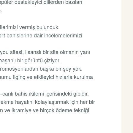
üler destekleyici dillerden bazıları
.
lgilerimizi vermiş bulunduk.
t bahislerine dair incelemelerimizi
ou sitesi, lisanslı bir site olmanın yanı
aşarılı bir görüntü çiziyor.
promosyonlardan başka bir şey yok.
mu ilginç ve etkileyici hızlarla kurulma
canlı bahis ikilemi içerisindeki gibidir.
kme hayatını kolaylaştırmak için her bir
n ve ikramiye ve birçok ödeme tekniği