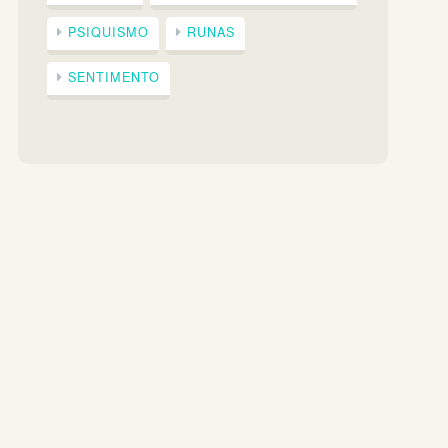
PSIQUISMO
RUNAS
SENTIMENTO