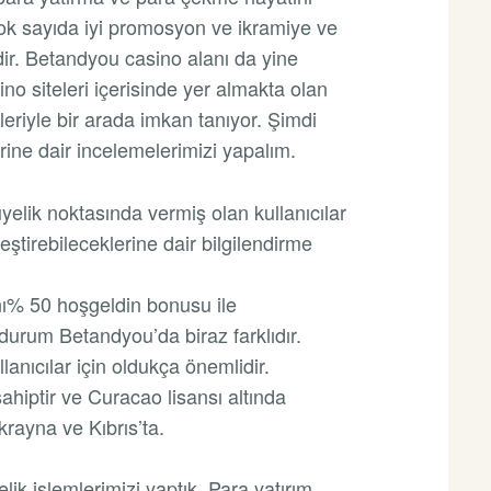
çok sayıda iyi promosyon ve ikramiye ve
dir. Betandyou casino alanı da yine
ino siteleri içerisinde yer almakta olan
leriyle bir arada imkan tanıyor. Şimdi
rine dair incelemelerimizi yapalım.
yelik noktasında vermiş olan kullanıcılar
leştirebileceklerine dair bilgilendirme
nı% 50 hoşgeldin bonusu ile
durum Betandyou’da biraz farklıdır.
anıcılar için oldukça önemlidir.
hiptir ve Curacao lisansı altında
krayna ve Kıbrıs’ta.
lik işlemlerimizi yaptık. Para yatırım