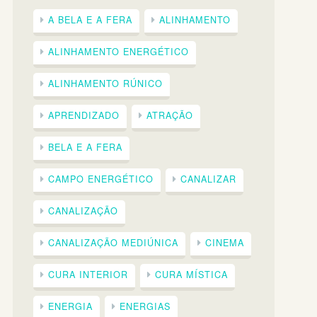
A BELA E A FERA
ALINHAMENTO
ALINHAMENTO ENERGÉTICO
ALINHAMENTO RÚNICO
APRENDIZADO
ATRAÇÃO
BELA E A FERA
CAMPO ENERGÉTICO
CANALIZAR
CANALIZAÇÃO
CANALIZAÇÃO MEDIÚNICA
CINEMA
CURA INTERIOR
CURA MÍSTICA
ENERGIA
ENERGIAS