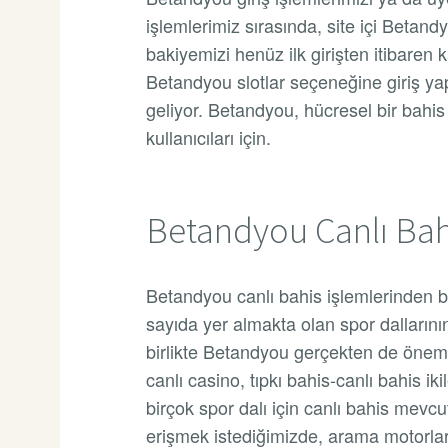
işlemlerimiz sırasında, site içi Beta
bakiyemizi henüz ilk girişten itibaren 
Betandyou slotlar seçeneğine giriş y
geliyor. Betandyou, hücresel bir bahi
kullanıcıları için.
Betandyou Canlı Bah
Betandyou canlı bahis işlemlerinden ba
sayıda yer almakta olan spor dallarını
birlikte Betandyou gerçekten de öneml
canlı casino, tıpkı bahis-canlı bahis ik
birçok spor dalı için canlı bahis mevc
erişmek istediğimizde, arama motorla