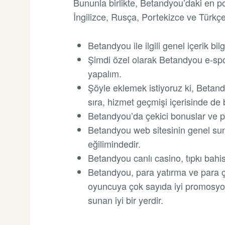
Bununla birlikte, Betandyou’daki en pop
İngilizce, Rusça, Portekizce ve Türkçe
Betandyou ile ilgili genel içerik bi
Şimdi özel olarak Betandyou e-spor
yapalım.
Şöyle eklemek istiyoruz ki, Betandy
sıra, hizmet geçmişi içerisinde de b
Betandyou’da çekici bonuslar ve 
Betandyou web sitesinin genel sunu
eğilimindedir.
Betandyou canlı casino, tıpkı bahis-
Betandyou, para yatırma ve para çe
oyuncuya çok sayıda iyi promosyo
sunan iyi bir yerdir.