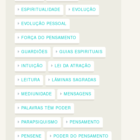
ESPIRITUALIDADE
EVOLUÇÃO
EVOLUÇÃO PESSOAL
FORÇA DO PENSAMENTO
GUARDIÕES
GUIAS ESPIRITUAIS
INTUIÇÃO
LEI DA ATRAÇÃO
LEITURA
LÂMINAS SAGRADAS
MEDIUNIDADE
MENSAGENS
PALAVRAS TÊM PODER
PARAPSIQUISMO
PENSAMENTO
PENSENE
PODER DO PENSAMENTO