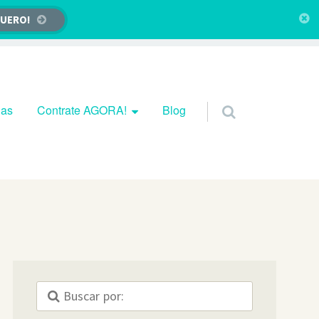
QUERO!
das
Contrate AGORA!
Blog