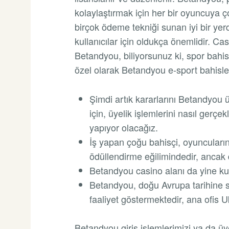
kolaylaştırmak için her bir oyuncuya 
birçok ödeme tekniği sunan iyi bir yer
kullanıcılar için oldukça önemlidir. Cas
Betandyou, biliyorsunuz ki, spor bahis
özel olarak Betandyou e-sport bahisle
Şimdi artık kararlarını Betandyou ü
için, üyelik işlemlerini nasıl gerçek
yapıyor olacağız.
İş yapan çoğu bahisçi, oyuncuları
ödüllendirme eğilimindedir, ancak 
Betandyou casino alanı da yine kull
Betandyou, doğu Avrupa tarihine sa
faaliyet göstermektedir, ana ofis U
Betandyou giriş işlemlerimizi ya da üye