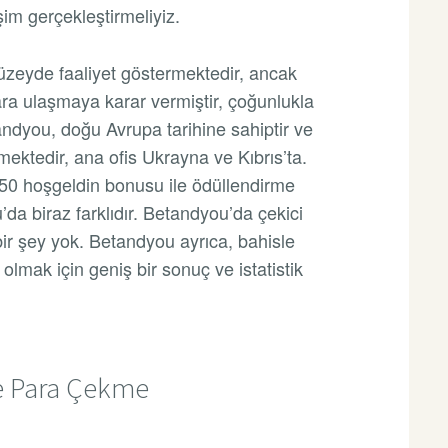
im gerçekleştirmeliyiz.
zeyde faaliyet göstermektedir, ancak
ra ulaşmaya karar vermiştir, çoğunlukla
tandyou, doğu Avrupa tarihine sahiptir ve
mektedir, ana ofis Ukrayna ve Kıbrıs’ta.
 50 hoşgeldin bonusu ile ödüllendirme
da biraz farklıdır. Betandyou’da çekici
r şey yok. Betandyou ayrıca, bahisle
 olmak için geniş bir sonuç ve istatistik
e Para Çekme