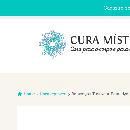
Cadastre-se
Home
Uncategorized
Betandyou Türkiye ᐈ Betandyou 