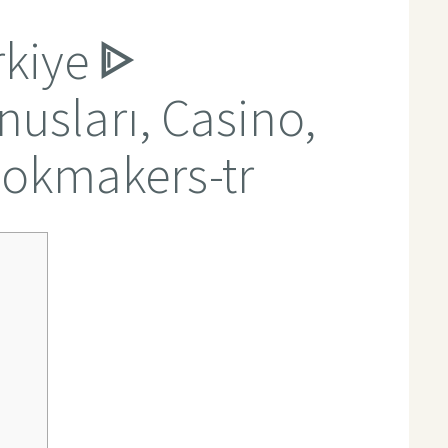
kiye ᐈ
usları, Casino,
ookmakers-tr
a