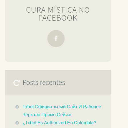
CURA MÍSTICA NO
FACEBOOK
Posts recentes
1xbet Официальный Сайт И Рабочее
Зеркало Прямо Сейчас️
¿1xbet Es Authorized En Colombia?