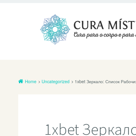
Home
Uncategorized
1xbet Зеркало: Список Рабочи
1xbet Зеркал