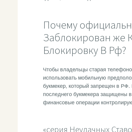
Почему официальн
Заблокирован же 
Блокировку В Рф?
Чтобы владельцы старая телефонов
использовать мобильную предполо
букмекер, который запрещен в РФ.
последнего букмекера защищены в 
финансовые операции контролиру
«серия Неудачных Ставо