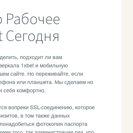
о Рабочее
t Сегодня
делить, подходит ли вам
 зеркала 1xbet и мобильную
ем сайте. Но переживайте, если
лефона или планшета. Мы сделаем но
и себя комфортно.
ся вопреки SSL-соединению, которое
изитов, в том также данных
 понадобиться фотокопия паспорта
ием того, так администрация раз, что