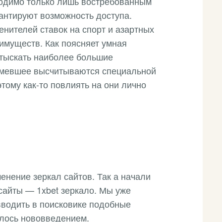
ходимо только лишь востребованным
рантируют возможность доступа.
енителей ставок на спорт и азартных
имуществ. Как поясняет умная
отыскать наиболее большие
имевшее высчитываются специальной
тому как-то повлиять на они лично
енение зеркал сайтов. Так а начали
сайты — 1xbet зеркало. Мы уже
водить в поисковике подобные
илось нововведением.