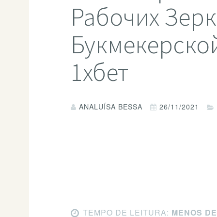
Рабочих Зер
Букмекерско
1хбет
ANALUÍSA BESSA
26/11/2021
TEMPO DE LEITURA:
MENOS DE