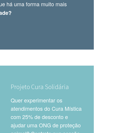
ue há uma forma muito mais
dade?
Projeto Cura Solidária
Quer experimentar os
atendimentos do Cura Mística
com 25% de desconto e
ajudar uma ONG de proteção