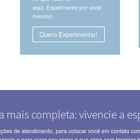
aqui. Experimente por você
mesmo!
Quero Experimentar!
a mais completa: vivencie a esp
pções de atendimento, para colocar você em contato co
ssoais e para curar seu corpo e sua alma com terapias t