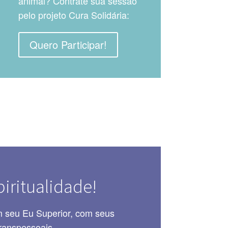
animal? Contrate sua sessão
pelo projeto Cura Solidária:
Quero Participar!
iritualidade!
m seu Eu Superior, com seus
ranspessoais.