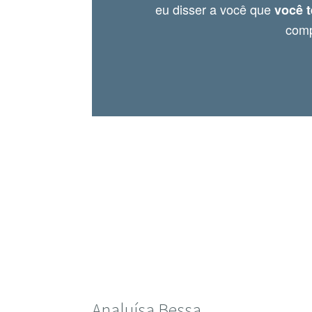
eu disser a você que
você 
comp
Analuísa Bessa