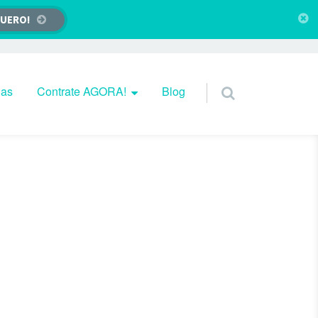
QUERO!
das
Contrate AGORA!
Blog
 de si mesmo, com os