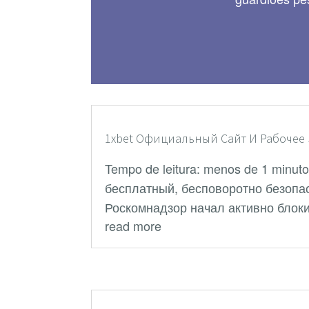
1xbet Официальный Сайт И Рабочее 
Tempo de leitura: menos de 1 min
бесплатный, бесповоротно безопас
Роскомнадзор начал активно блокир
read more