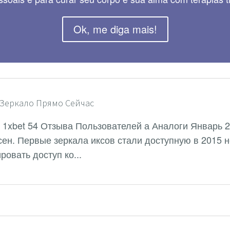
Ok, me diga mais!
Зеркало Прямо Сейчас️
uto 1xbet 54 Отзыва Пользователей а Аналоги Январь
ен. Первые зеркала иксов стали доступную в 2015 н
овать доступ ко...