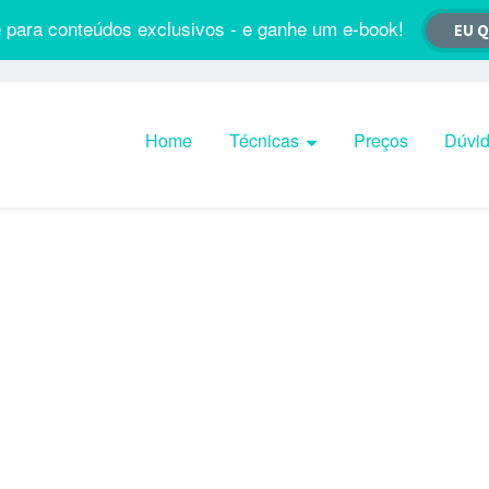
 para conteúdos exclusivos - e ganhe um e-book!
EU 
Pular para o conteúdo
Home
Técnicas
Preços
Dúvi
Você não está sozinho.
tá em ótima companhia. Trilhe seu caminho mais seguro